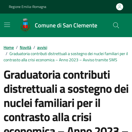
Vai ai contenuti
Vai al footer
Regione Emilia-Romagna
Comune di San Clemente
Contenuti in evidenza
Home
/
Novità
/
avvisi
/
Graduatoria contributi distrettuali a sostegno dei nuclei familiari per il
contrasto alla crisi economica – Anno 2023 – Avviso tramite SMS
Graduatoria contributi
distrettuali a sostegno dei
nuclei familiari per il
contrasto alla crisi
economica – Anno 2023 –