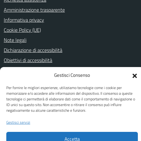
Amministrazione trasparente
Informativa privacy
Cookie Policy (UE)
Note legali
Dichiarazione di accessibilità
Obiettivi di accessibilità
Gestisci Consenso
SEGUICI SU
Per fornire le migliori esperienze, utilizziamo tecnologie come i cookie per
memorizzare e/o accedere alle informazioni del dispositivo. Il consenso a queste
Facebook
Youtube
tecnologie ci permetterà di elaborare dati come il comportamento di navigazione o
ID unici su questo sito. Non acconsentire o ritirare il consenso può influire
negativamente su alcune caratteristiche e funzioni.
Attuazione Misure PNRR
Gestisci servizi
Piano di miglioramento del sito
Accetta