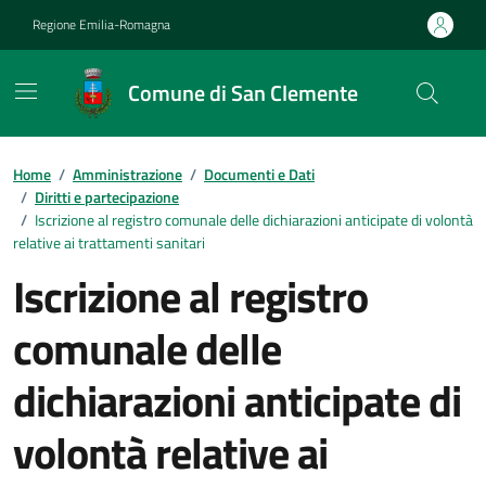
Vai ai contenuti
Vai al footer
Regione Emilia-Romagna
Comune di San Clemente
Contenuti in evidenza
Home
/
Amministrazione
/
Documenti e Dati
/
Diritti e partecipazione
/
Iscrizione al registro comunale delle dichiarazioni anticipate di volontà
relative ai trattamenti sanitari
Iscrizione al registro
comunale delle
dichiarazioni anticipate di
volontà relative ai