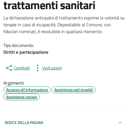
trattamenti sanitari
Dettagli del documento
La dichiarazione anticipata di trattamento esprime la volontà su
terapie in caso di incapacità. Depositabile al Comune, con
fiduciari nominati, è revocabile in qualsiasi momento.
Tipo documento:
Diritti e partecipazione
Condividi
Vedi azioni
Argomenti
Accesso all'informazione
Assistenza agli invalidi
Assistenza sociale
INDICE DELLA PAGINA