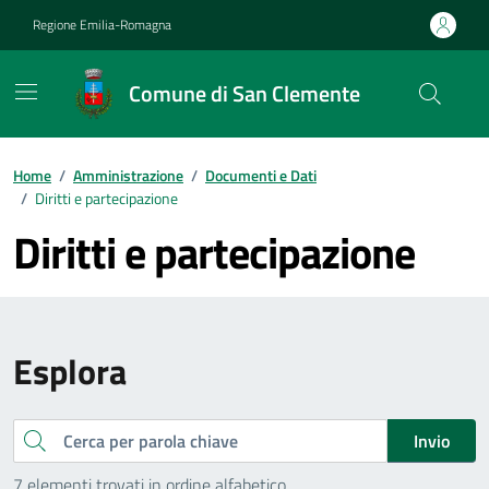
Vai ai contenuti
Vai al footer
Regione Emilia-Romagna
Comune di San Clemente
Contenuti in evidenza
Home
/
Amministrazione
/
Documenti e Dati
/
Diritti e partecipazione
Diritti e partecipazione
Esplora
Cerca
Invio
7 elementi trovati in ordine alfabetico