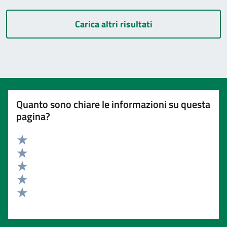
Carica altri risultati
Quanto sono chiare le informazioni su questa
pagina?
Valuta 5 stelle su 5
Valuta 4 stelle su 5
Valuta 3 stelle su 5
Valuta 2 stelle su 5
Valuta 1 stelle su 5