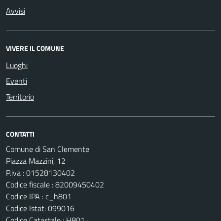
Avvisi
VIVERE IL COMUNE
Luoghi
Eventi
Territorio
CONTATTI
Comune di San Clemente
Piazza Mazzini, 12
P.iva : 01528130402
Codice fiscale : 82009450402
Codice IPA : c_h801
Codice Istat: 099016
Codice Catastale : H801