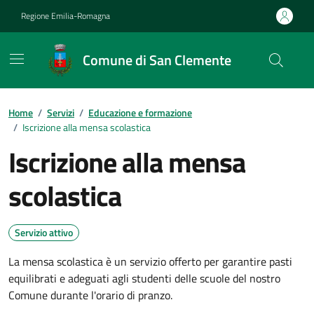
Vai ai contenuti
Vai al footer
Regione Emilia-Romagna
Comune di San Clemente
Contenuti in evidenza
Home
/
Servizi
/
Educazione e formazione
/
Iscrizione alla mensa scolastica
Iscrizione alla mensa
scolastica
Servizio attivo
La mensa scolastica è un servizio offerto per garantire pasti
equilibrati e adeguati agli studenti delle scuole del nostro
Comune durante l'orario di pranzo.