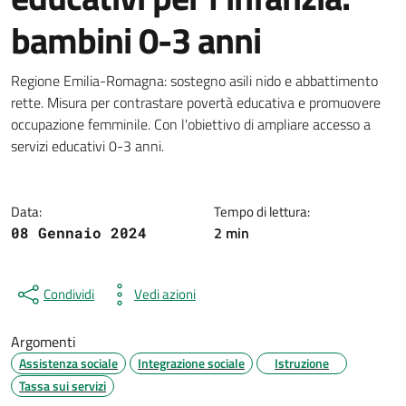
bambini 0-3 anni
Dettagli della notizia
Regione Emilia-Romagna: sostegno asili nido e abbattimento
rette. Misura per contrastare povertà educativa e promuovere
occupazione femminile. Con l'obiettivo di ampliare accesso a
servizi educativi 0-3 anni.
Data:
Tempo di lettura:
2 min
08 Gennaio 2024
Condividi
Vedi azioni
Argomenti
Assistenza sociale
Integrazione sociale
Istruzione
Tassa sui servizi