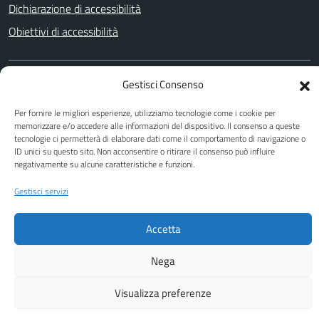
Dichiarazione di accessibilità
Obiettivi di accessibilità
Gestisci Consenso
SEGUICI SU
Facebook
Youtube
Per fornire le migliori esperienze, utilizziamo tecnologie come i cookie per
memorizzare e/o accedere alle informazioni del dispositivo. Il consenso a queste
tecnologie ci permetterà di elaborare dati come il comportamento di navigazione o
ID unici su questo sito. Non acconsentire o ritirare il consenso può influire
negativamente su alcune caratteristiche e funzioni.
Attuazione Misure PNRR
Piano di miglioramento del sito
Gestisci servizi
Accetta
Nega
Visualizza preferenze