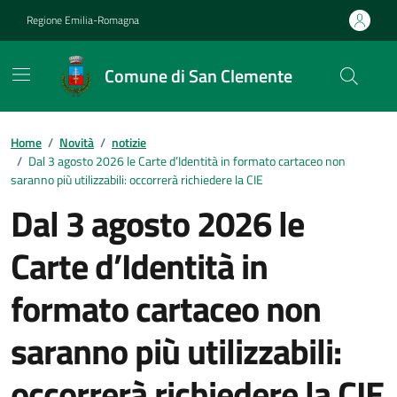
Vai ai contenuti
Vai al footer
Regione Emilia-Romagna
Comune di San Clemente
Contenuti in evidenza
Home
/
Novità
/
notizie
/
Dal 3 agosto 2026 le Carte d’Identità in formato cartaceo non
saranno più utilizzabili: occorrerà richiedere la CIE
Dal 3 agosto 2026 le
Carte d’Identità in
formato cartaceo non
saranno più utilizzabili:
occorrerà richiedere la CIE