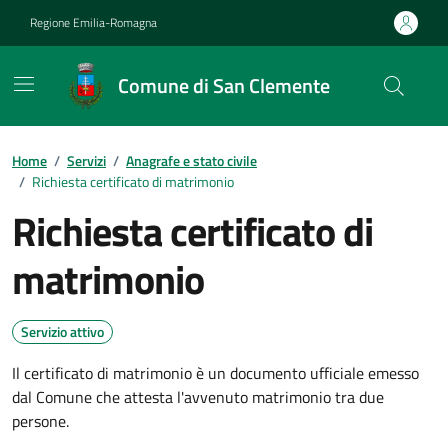
Vai ai contenuti
Vai al footer
Regione Emilia-Romagna
Comune di San Clemente
Contenuti in evidenza
Home
/
Servizi
/
Anagrafe e stato civile
/
Richiesta certificato di matrimonio
Richiesta certificato di
matrimonio
Servizio attivo
Il certificato di matrimonio è un documento ufficiale emesso
dal Comune che attesta l'avvenuto matrimonio tra due
persone.