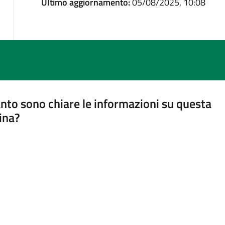
Ultimo aggiornamento:
05/08/2025, 10:08
nto sono chiare le informazioni su questa
ina?
a 5 stelle su 5
a 4 stelle su 5
a 3 stelle su 5
a 2 stelle su 5
a 1 stelle su 5