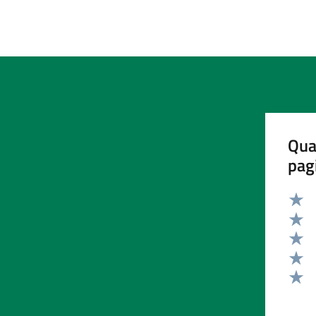
Qua
pag
Valut
Valut
Valut
Valut
Valut