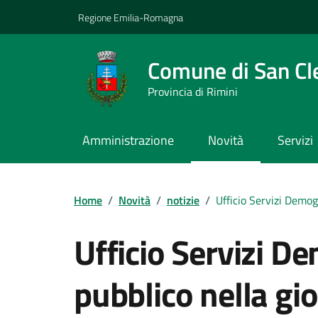
Vai ai contenuti
Vai al footer
Regione Emilia-Romagna
Comune di San C
Provincia di Rimini
Amministrazione
Novità
Servizi
Contenuti in evidenza
Home
/
Novità
/
notizie
/
Ufficio Servizi Demog
Ufficio Servizi De
pubblico nella gi