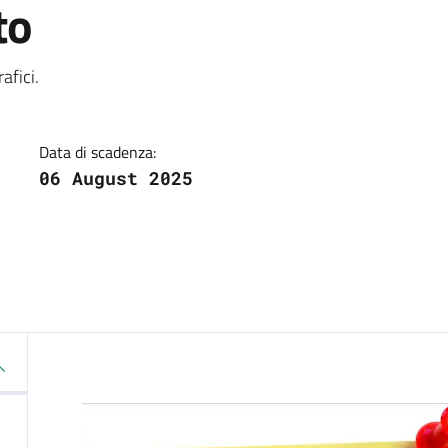
to
a
afici.
Data di scadenza:
06 August 2025