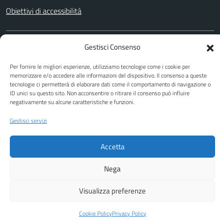
Obiettivi di accessibilità
Gestisci Consenso
SEGUICI SU
Facebook
Youtube
Per fornire le migliori esperienze, utilizziamo tecnologie come i cookie per
memorizzare e/o accedere alle informazioni del dispositivo. Il consenso a queste
tecnologie ci permetterà di elaborare dati come il comportamento di navigazione o
ID unici su questo sito. Non acconsentire o ritirare il consenso può influire
negativamente su alcune caratteristiche e funzioni.
Attuazione Misure PNRR
Piano di miglioramento del sito
Gestisci servizi
Accetta
Nega
Visualizza preferenze
Cookie Policy
Privacy Policy