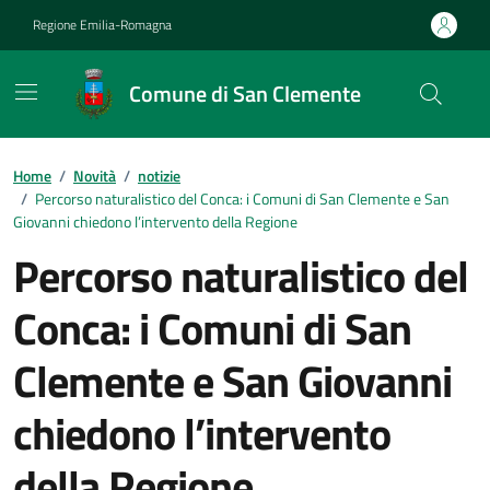
Vai ai contenuti
Vai al footer
Regione Emilia-Romagna
Comune di San Clemente
Contenuti in evidenza
Home
/
Novità
/
notizie
/
Percorso naturalistico del Conca: i Comuni di San Clemente e San
Giovanni chiedono l’intervento della Regione
Percorso naturalistico del
Conca: i Comuni di San
Clemente e San Giovanni
chiedono l’intervento
della Regione