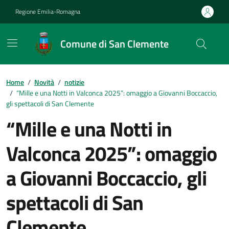
Vai ai contenuti
Vai al footer
Regione Emilia-Romagna
Comune di San Clemente
Contenuti in evidenza
Home
/
Novità
/
notizie
/
“Mille e una Notti in Valconca 2025”: omaggio a Giovanni Boccaccio,
gli spettacoli di San Clemente
“Mille e una Notti in
Valconca 2025”: omaggio
a Giovanni Boccaccio, gli
spettacoli di San
Clemente