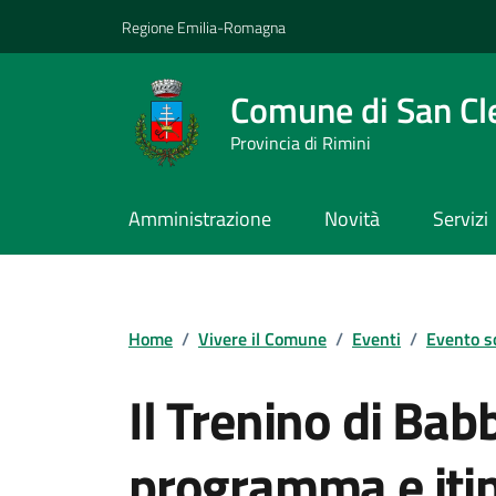
Vai ai contenuti
Vai al footer
Regione Emilia-Romagna
Comune di San C
Provincia di Rimini
Amministrazione
Novità
Servizi
Contenuti in evidenza
Home
/
Vivere il Comune
/
Eventi
/
Evento s
Il Trenino di Bab
programma e itin