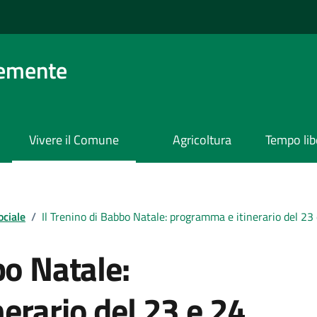
lemente
Vivere il Comune
Agricoltura
Tempo lib
ociale
/
Il Trenino di Babbo Natale: programma e itinerario del 23
bo Natale:
erario del 23 e 24