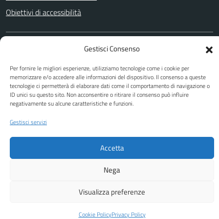
Obiettivi di accessibilità
Gestisci Consenso
SEGUICI SU
Facebook
Youtube
Per fornire le migliori esperienze, utilizziamo tecnologie come i cookie per
memorizzare e/o accedere alle informazioni del dispositivo. Il consenso a queste
tecnologie ci permetterà di elaborare dati come il comportamento di navigazione o
ID unici su questo sito. Non acconsentire o ritirare il consenso può influire
negativamente su alcune caratteristiche e funzioni.
Attuazione Misure PNRR
Piano di miglioramento del sito
Gestisci servizi
Accetta
Nega
Visualizza preferenze
Cookie Policy
Privacy Policy