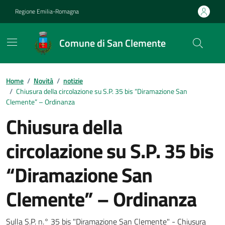
Vai ai contenuti
Vai al footer
Regione Emilia-Romagna
Comune di San Clemente
Contenuti in evidenza
Home
/
Novità
/
notizie
/
Chiusura della circolazione su S.P. 35 bis “Diramazione San
Clemente” – Ordinanza
Chiusura della
circolazione su S.P. 35 bis
“Diramazione San
Clemente” – Ordinanza
Sulla S.P. n.° 35 bis "Diramazione San Clemente" - Chiusura