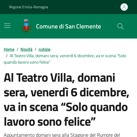
Vai ai contenuti
Vai al footer
Regione Emilia-Romagna
Comune di San Clemente
Contenuti in evidenza
Home
/
Novità
/
notizie
/
Al Teatro Villa, domani sera, venerdì 6 dicembre, va in scena “Solo
quando lavoro sono felice”
Al Teatro Villa, domani
sera, venerdì 6 dicembre,
va in scena “Solo quando
lavoro sono felice”
Appuntamento domani sera alla Stagione del Rumore del