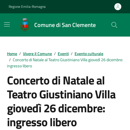
Vai ai contenuti
Vai al footer
Regione Emilia-Romagna
Comune di San Clemente
Contenuti in evidenza
Home
/
Vivere il Comune
/
Eventi
/
Evento culturale
/
Concerto di Natale al Teatro Giustiniano Villa giovedì 26 dicembre:
ingresso libero
Concerto di Natale al
Teatro Giustiniano Villa
giovedì 26 dicembre:
ingresso libero