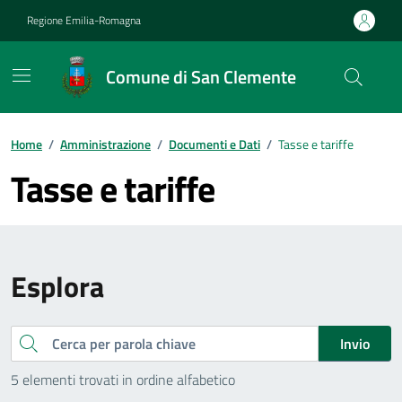
Vai ai contenuti
Vai al footer
Regione Emilia-Romagna
Comune di San Clemente
Contenuti in evidenza
Home
/
Amministrazione
/
Documenti e Dati
/
Tasse e tariffe
Tasse e tariffe
Esplora
Cerca
Invio
5 elementi trovati in ordine alfabetico