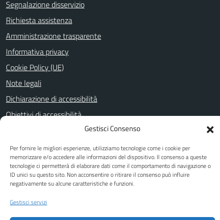
Segnalazione disservizio
Richiesta assistenza
Amministrazione trasparente
Informativa privacy
Cookie Policy (UE)
Note legali
Dichiarazione di accessibilità
Obiettivi di accessibilità
Gestisci Consenso
Per fornire le migliori esperienze, utilizziamo tecnologie come i cookie per
SEGUICI SU
memorizzare e/o accedere alle informazioni del dispositivo. Il consenso a queste
tecnologie ci permetterà di elaborare dati come il comportamento di navigazione o
Facebook
Youtube
ID unici su questo sito. Non acconsentire o ritirare il consenso può influire
negativamente su alcune caratteristiche e funzioni.
Gestisci servizi
Attuazione Misure PNRR