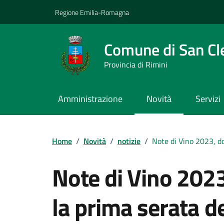
Vai ai contenuti
Vai al footer
Regione Emilia-Romagna
Comune di San C
Provincia di Rimini
Amministrazione
Novità
Servizi
Contenuti in evidenza
Home
/
Novità
/
notizie
/
Note di Vino 2023, dom
Note di Vino 2023
la prima serata de