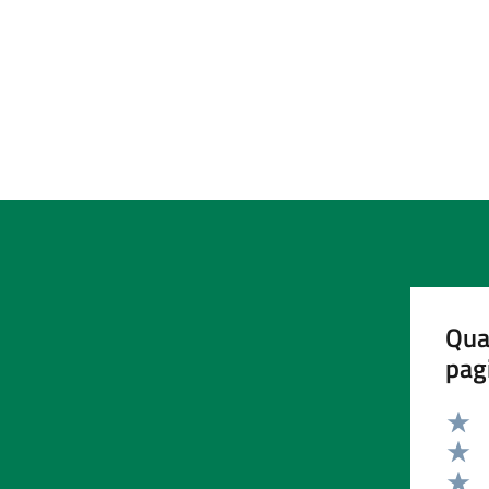
Qua
pag
Valut
Valut