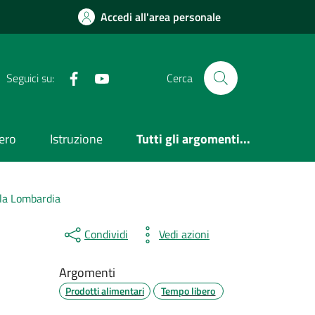
Accedi all'area personale
Facebook
Youtube
Seguici su:
Cerca
ero
Istruzione
Tutti gli argomenti...
ella Lombardia
Condividi
Vedi azioni
Argomenti
Prodotti alimentari
Tempo libero