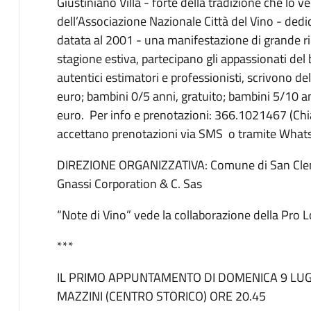
Giustiniano Villa - forte della tradizione che lo ve
dell’Associazione Nazionale Città del Vino - dedic
datata al 2001 - una manifestazione di grande ri
stagione estiva, partecipano gli appassionati del
autentici estimatori e professionisti, scrivono de
euro; bambini 0/5 anni, gratuito; bambini 5/10 an
euro. Per info e prenotazioni: 366.1021467 (Chia
accettano prenotazioni via SMS o tramite What
DIREZIONE ORGANIZZATIVA: Comune di San Cle
Gnassi Corporation & C. Sas
“Note di Vino” vede la collaborazione della Pro 
***
IL PRIMO APPUNTAMENTO DI DOMENICA 9 LUG
MAZZINI (CENTRO STORICO) ORE 20.45