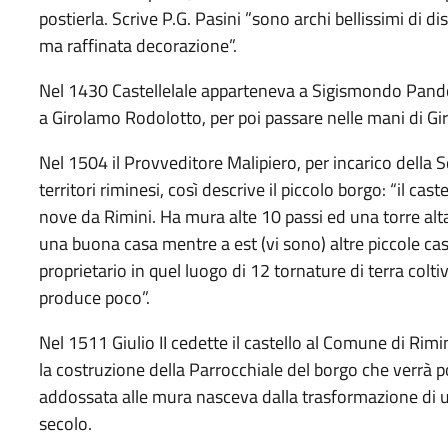
postierla. Scrive P.G. Pasini ”sono archi bellissimi di
ma raffinata decorazione”.
Nel 1430 Castellelale apparteneva a Sigismondo Pandol
a Girolamo Rodolotto, per poi passare nelle mani di G
Nel 1504 il Provveditore Malipiero, per incarico della 
territori riminesi, così descrive il piccolo borgo: “il ca
nove da Rimini. Ha mura alte 10 passi ed una torre alta
una buona casa mentre a est (vi sono) altre piccole case
proprietario in quel luogo di 12 tornature di terra colti
produce poco”.
Nel 1511 Giulio II cedette il castello al Comune di Rimi
la costruzione della Parrocchiale del borgo che verrà poi
addossata alle mura nasceva dalla trasformazione di u
secolo.