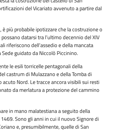
sta la costruzione del castello di San
tificazioni del Vicariato avvenuto a partire dal
vi, è più probabile ipotizzare che la costruzione o
 possano datarsi tra l’ultimo decennio del XIV
ali riferiscono dell’assedio e della mancata
ta Sede guidato da Niccolò Piccinino.
e le esili torricelle pentagonali della
e del castrum di Mulazzano e della Tomba di
 acuto Nord. Le tracce ancora visibili sui resti
ronato da merlatura a protezione del cammino
rnare in mano malatestiana a seguito della
l 1469. Sono gli anni in cui il nuovo Signore di
i Coriano e, presumibilmente, quelle di San