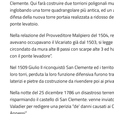
Clemente. Qui farà costruire due torrioni poligonali m
inglobando una torre quadrangolare più antica, ed un a
difesa della nuova torre portaia realizzata a ridosso de
ponte levatoio.
Nella relazione del Provveditore Malipiero del 1504, re
avevano occupavano il Vicariato già dal 1503, si legge 
circondato da mura alte 8 passi con scarpe alte 3 ed h
con il ponte levadore”.
Nel 1509 Giulio II riconquistò San Clemente ed i territo
loro torri, perduta la loro funzione difensiva furono t
laterizi e pietre da costruzione da rivendere poi ai pri
Nella notte del 25 dicembre 1786 un disastroso terrem
risparmiando il castello di San Clemente: venne inviato
Valadier per redigere una perizia “de’ danni causati ai 
Annessi”.