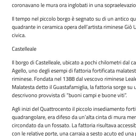
coronavano le mura ora inglobati in una sopraelevazio
Il tempo nel piccolo borgo è segnato su di un antico qua
quadrante in ceramica opera dell’artista riminese Giò Ur
civica.
Castelleale
Il borgo di Castelleale, ubicato a pochi chilometri dal 
Agello, uno degli esempi di fattoria fortificata malates
riminese. Fondata nel 1388 dal vescovo riminese Leale 
Malatesta detto il Guastafamiglia, la fattoria sorge su
descrivono provvista di “buoni campi e buone viti”.
Agli inizi del Quattrocento il piccolo insediamento fort
quadrangolare, era difeso da un’alta cinta di mura mer
circondato da un fossato. La fattoria risultava accessi
con le relative porte, una carraia a sesto acuto ed una 