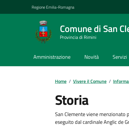
Vai ai contenuti
Vai al footer
Regione Emilia-Romagna
Comune di San C
Provincia di Rimini
Amministrazione
Novità
Servizi
Contenuti in evidenza
Home
/
Vivere il Comune
/
Informaz
Storia
San Clemente viene menzionato pe
eseguito dal cardinale Anglic de 