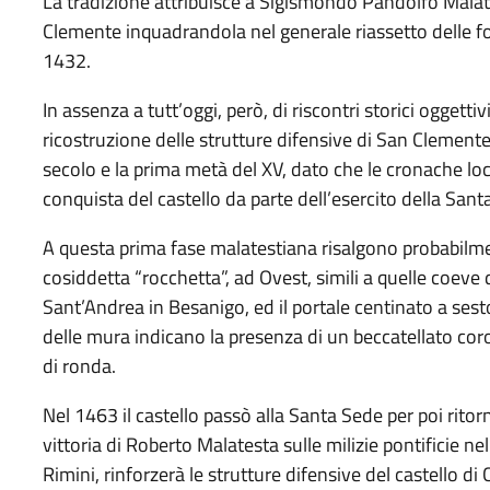
La tradizione attribuisce a Sigismondo Pandolfo Malate
Clemente inquadrandola nel generale riassetto delle for
1432.
In assenza a tutt’oggi, però, di riscontri storici oggetti
ricostruzione delle strutture difensive di San Clemente
secolo e la prima metà del XV, dato che le cronache loc
conquista del castello da parte dell’esercito della San
A questa prima fase malatestiana risalgono probabilment
cosiddetta “rocchetta”, ad Ovest, simili a quelle coev
Sant’Andrea in Besanigo, ed il portale centinato a sesto
delle mura indicano la presenza di un beccatellato co
di ronda.
Nel 1463 il castello passò alla Santa Sede per poi rito
vittoria di Roberto Malatesta sulle milizie pontificie ne
Rimini, rinforzerà le strutture difensive del castello d