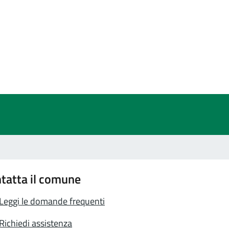
a 5 stelle su 5
a 4 stelle su 5
a 3 stelle su 5
a 2 stelle su 5
a 1 stelle su 5
tatta il comune
Leggi le domande frequenti
Richiedi assistenza