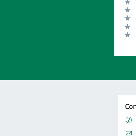
Valut
Valut
Valut
Valut
Valut
Con