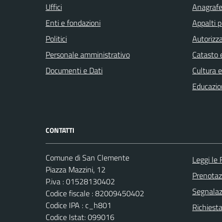
Uffici
Anagrafe 
Enti e fondazioni
Appalti p
Politici
Autorizza
Personale amministrativo
Catasto e
Documenti e Dati
Cultura 
Educazio
CONTATTI
Comune di San Clemente
Leggi le
Piazza Mazzini, 12
Prenota
P.iva : 01528130402
Segnalazi
Codice fiscale : 82009450402
Codice IPA : c_h801
Richiest
Codice Istat: 099016