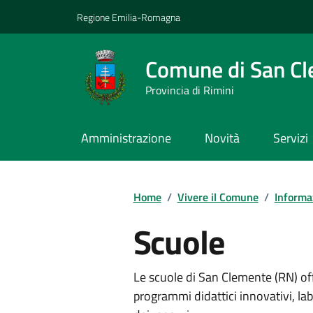
Vai ai contenuti
Vai al footer
Regione Emilia-Romagna
Comune di San C
Provincia di Rimini
Amministrazione
Novità
Servizi
Contenuti in evidenza
Home
/
Vivere il Comune
/
Informaz
Scuole
Le scuole di San Clemente (RN) o
programmi didattici innovativi, labo