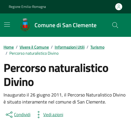
Vai ai contenuti
Vai al footer
Regione Emilia-Romagna
Comune di San Clemente
Contenuti in evidenza
Home
/
Vivere il Comune
/
Informazioni Utili
/
Turismo
/
Percorso naturalistico Divino
Percorso naturalistico
Divino
Inaugurato il 26 giugno 2011, il Percorso Naturalistico DIvino
è situato interamente nel comune di San Clemente.
Condividi
Vedi azioni