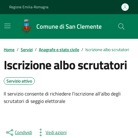
Vai ai contenuti
Vai al footer
Regione Emilia-Romagna
Comune di San Clemente
Contenuti in evidenza
Home
/
Servizi
/
Anagrafe e stato civile
/
Iscrizione albo scrutatori
Iscrizione albo scrutatori
Servizio attivo
Il servizio consente di richiedere l’iscrizione all’albo degli
scrutatori di seggio elettorale
Condividi
Vedi azioni