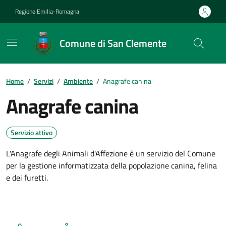
Vai ai contenuti
Vai al footer
Regione Emilia-Romagna
Comune di San Clemente
Contenuti in evidenza
Home
/
Servizi
/
Ambiente
/
Anagrafe canina
Anagrafe canina
Servizio attivo
L'Anagrafe degli Animali d'Affezione è un servizio del Comune
per la gestione informatizzata della popolazione canina, felina
e dei furetti.