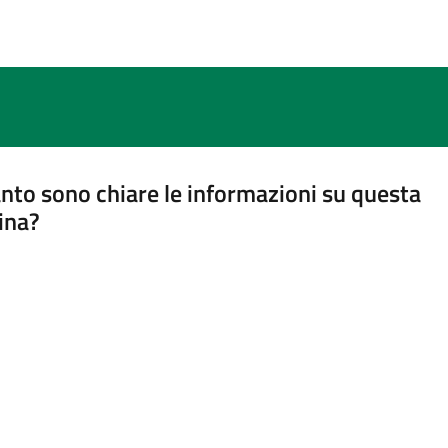
nto sono chiare le informazioni su questa
ina?
a 5 stelle su 5
a 4 stelle su 5
a 3 stelle su 5
a 2 stelle su 5
a 1 stelle su 5