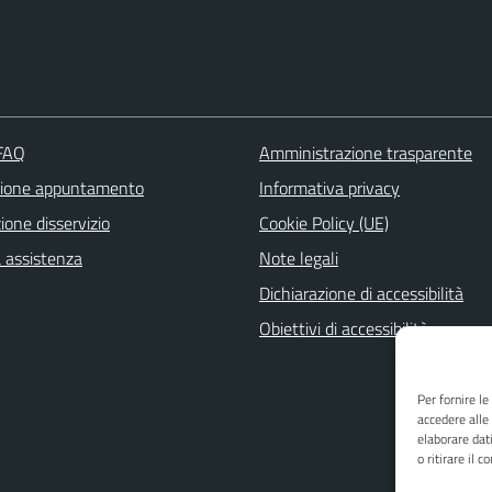
 FAQ
Amministrazione trasparente
zione appuntamento
Informativa privacy
one disservizio
Cookie Policy (UE)
a assistenza
Note legali
Dichiarazione di accessibilità
Obiettivi di accessibilità
Per fornire l
accedere alle
elaborare dat
o ritirare il 