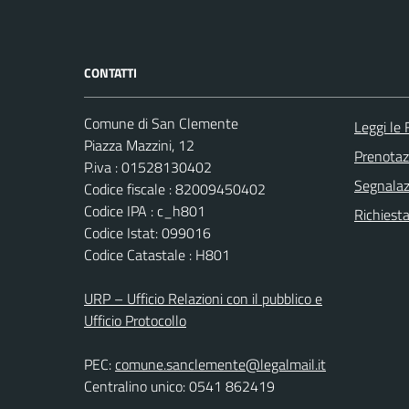
CONTATTI
Comune di San Clemente
Leggi le
Piazza Mazzini, 12
Prenota
P.iva : 01528130402
Segnalazi
Codice fiscale : 82009450402
Codice IPA : c_h801
Richiest
Codice Istat: 099016
Codice Catastale : H801
URP – Ufficio Relazioni con il pubblico e
Ufficio Protocollo
PEC:
comune.sanclemente@legalmail.it
Centralino unico: 0541 862419