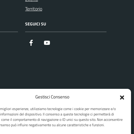
Territorio
SEGUICI SU
Facebook
Youtube
Gestisci Consenso
e migliori esperienze, utilizziamo tecnologie come i cookie per memorizzare e/o
 informazioni del dispositivo. Il consenso a queste tecnologie ci permetterà di
i come il comportamento di navigazione o ID unici su questo sito. Non acconsentire
consenso può influire negativamente su alcune caratteristiche e funzioni.