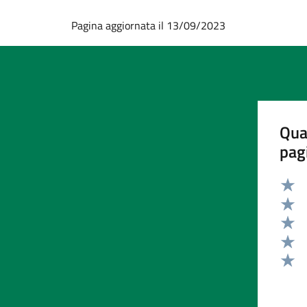
Pagina aggiornata il 13/09/2023
Qua
pag
Valut
Valut
Valut
Valut
Valut