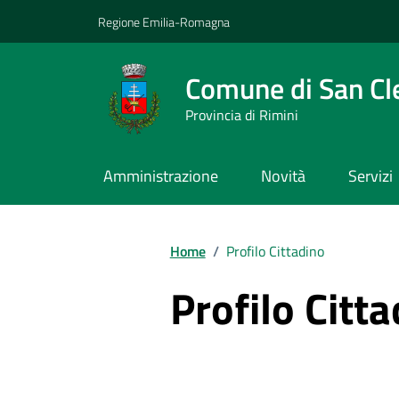
Vai ai contenuti
Vai al footer
Regione Emilia-Romagna
Comune di San C
Provincia di Rimini
Amministrazione
Novità
Servizi
Contenuti in evidenza
Home
/
Profilo Cittadino
Profilo Citt