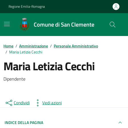
Vai ai contenuti
Vai al footer
Regione Emilia-Romagna
Comune di San Clemente
Contenuti in evidenza
Home
/
Amministrazione
/
Personale Amministrativo
/
Maria Letizia Cecchi
Maria Letizia Cecchi
Dipendente
Condividi
Vedi azioni
INDICE DELLA PAGINA