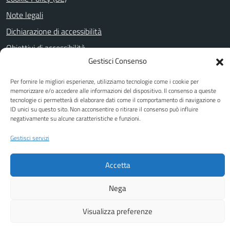
Note legali
Dichiarazione di accessibilità
Obiettivi di accessibilità
Gestisci Consenso
Per fornire le migliori esperienze, utilizziamo tecnologie come i cookie per
SEGUICI SU
memorizzare e/o accedere alle informazioni del dispositivo. Il consenso a queste
tecnologie ci permetterà di elaborare dati come il comportamento di navigazione o
Facebook
Youtube
ID unici su questo sito. Non acconsentire o ritirare il consenso può influire
negativamente su alcune caratteristiche e funzioni.
Gestisci servizi
Attuazione Misure PNRR
Piano di miglioramento del sito
Accetta
Nega
Visualizza preferenze