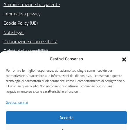
Amministrazione trasparente
Informativa privacy
Cookie Policy (UE)
Note legali
Dichiarazione di accessibilità
Obiettivi di accessibilità
Gestisci Consenso
Per fornire le migliori esperienze, utilizziamo tecnologie come i cookie per
SEGUICI SU
memorizzare e/o accedere alle informazioni del dispositivo. Il consenso a queste
tecnologie ci permetterà di elaborare dati come il comportamento di navigazione o
Facebook
Youtube
ID unici su questo sito. Non acconsentire o ritirare il consenso può influire
negativamente su alcune caratteristiche e funzioni.
Gestisci servizi
Attuazione Misure PNRR
Piano di miglioramento del sito
Accetta