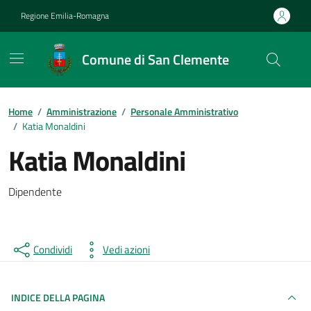
Vai ai contenuti
Vai al footer
Regione Emilia-Romagna
Comune di San Clemente
Contenuti in evidenza
Home
/
Amministrazione
/
Personale Amministrativo
/
Katia Monaldini
Katia Monaldini
Dipendente
Condividi
Vedi azioni
INDICE DELLA PAGINA