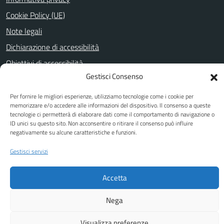
Cookie Policy (UE)
Note legali
Dichiarazione di accessibilità
Obiettivi di accessibilità
Gestisci Consenso
Per fornire le migliori esperienze, utilizziamo tecnologie come i cookie per
SEGUICI SU
memorizzare e/o accedere alle informazioni del dispositivo. Il consenso a queste
tecnologie ci permetterà di elaborare dati come il comportamento di navigazione o
Facebook
Youtube
ID unici su questo sito. Non acconsentire o ritirare il consenso può influire
negativamente su alcune caratteristiche e funzioni.
Gestisci servizi
Attuazione Misure PNRR
Piano di miglioramento del sito
Accetta
Nega
Visualizza preferenze