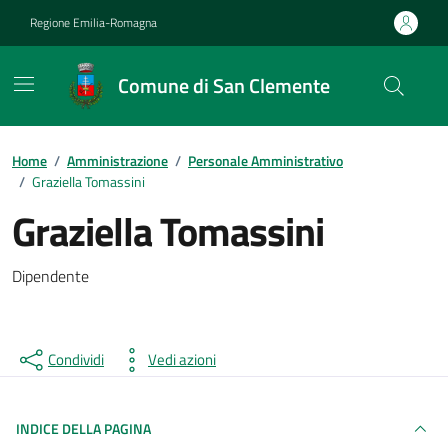
Vai ai contenuti
Vai al footer
Regione Emilia-Romagna
Comune di San Clemente
Contenuti in evidenza
Home
/
Amministrazione
/
Personale Amministrativo
/
Graziella Tomassini
Graziella Tomassini
Dipendente
Condividi
Vedi azioni
INDICE DELLA PAGINA