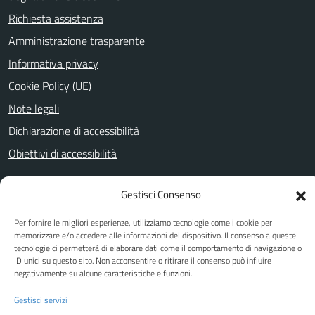
Richiesta assistenza
Amministrazione trasparente
Informativa privacy
Cookie Policy (UE)
Note legali
Dichiarazione di accessibilità
Obiettivi di accessibilità
Gestisci Consenso
SEGUICI SU
Per fornire le migliori esperienze, utilizziamo tecnologie come i cookie per
Facebook
Youtube
memorizzare e/o accedere alle informazioni del dispositivo. Il consenso a queste
tecnologie ci permetterà di elaborare dati come il comportamento di navigazione o
ID unici su questo sito. Non acconsentire o ritirare il consenso può influire
negativamente su alcune caratteristiche e funzioni.
Attuazione Misure PNRR
Gestisci servizi
Piano di miglioramento del sito