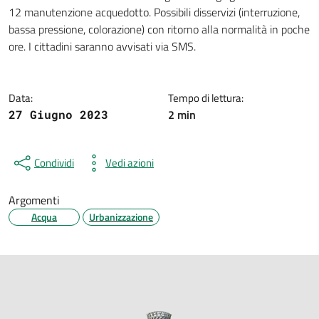
Dettagli della notizia
12 manutenzione acquedotto. Possibili disservizi (interruzione,
bassa pressione, colorazione) con ritorno alla normalità in poche
ore. I cittadini saranno avvisati via SMS.
Data:
Tempo di lettura:
2 min
27 Giugno 2023
Condividi
Vedi azioni
Argomenti
Acqua
Urbanizzazione