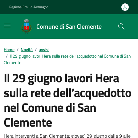
Vai ai contenuti
Vai al footer
Regione Emilia-Romagna
Comune di San Clemente
Contenuti in evidenza
Home
/
Novità
/
avvisi
/
Il 29 giugno lavori Hera sulla rete dell’acquedotto nel Comune di San
Clemente
Il 29 giugno lavori Hera
sulla rete dell’acquedotto
nel Comune di San
Clemente
Hera interventi a San Clemente: giovedì 29 giugno dalle 9 alle