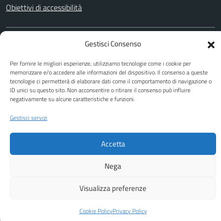
Obiettivi di accessibilità
Gestisci Consenso
SEGUICI SU
Facebook
Youtube
Per fornire le migliori esperienze, utilizziamo tecnologie come i cookie per
memorizzare e/o accedere alle informazioni del dispositivo. Il consenso a queste
tecnologie ci permetterà di elaborare dati come il comportamento di navigazione o
ID unici su questo sito. Non acconsentire o ritirare il consenso può influire
negativamente su alcune caratteristiche e funzioni.
Attuazione Misure PNRR
Piano di miglioramento del sito
Gestisci servizi
Accetta
Nega
Visualizza preferenze
Cookie Policy
Privacy Policy