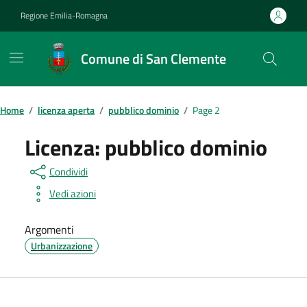
Vai ai contenuti
Vai al footer
Regione Emilia-Romagna
Comune di San Clemente
Contenuti in evidenza
Home
/
licenza aperta
/
pubblico dominio
/
Page 2
Licenza:
pubblico dominio
Condividi
Vedi azioni
Argomenti
Urbanizzazione