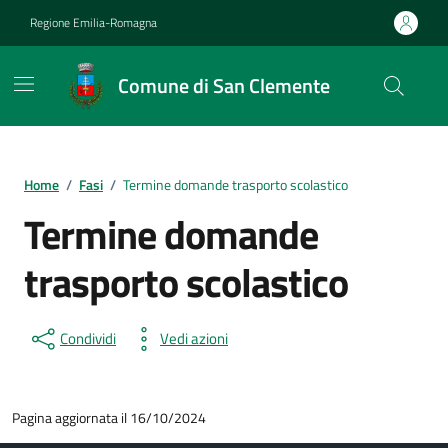
Vai ai contenuti
Vai al footer
Regione Emilia-Romagna
Comune di San Clemente
Contenuti in evidenza
Home
/
Fasi
/
Termine domande trasporto scolastico
Termine domande
trasporto scolastico
Condividi
Vedi azioni
Pagina aggiornata il 16/10/2024