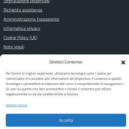
Segnalazione disservizio
Richiesta assistenza
Amministrazione trasparente
Informativa privacy
Cookie Policy (UE)
Note legali
Dichiarazione di accessibilità
Gestisci Consenso
Obiettivi di accessibilità
Per fornire le migliori esperienze, utilizziamo tecnologie come i cookie per
memorizzare e/o accedere alle informazioni del dispositivo. Il consenso a queste
tecnologie ci permetterà di elaborare dati come il comportamento di navigazione o
SEGUICI SU
ID unici su questo sito. Non acconsentire o ritirare il consenso può influire
negativamente su alcune caratteristiche e funzioni.
Facebook
Youtube
Gestisci servizi
Accetta
Attuazione Misure PNRR
Piano di miglioramento del sito