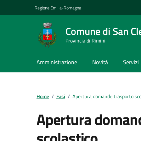
Vai ai contenuti
Vai al footer
Regione Emilia-Romagna
Comune di San C
Provincia di Rimini
Amministrazione
Novità
Servizi
Contenuti in evidenza
Home
/
Fasi
/
Apertura domande trasporto sco
Apertura domand
scolastico