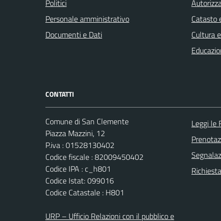
Politici
Autorizza
Personale amministrativo
Catasto e
Documenti e Dati
Cultura 
Educazio
CONTATTI
Comune di San Clemente
Leggi le
Piazza Mazzini, 12
Prenota
P.iva : 01528130402
Segnalazi
Codice fiscale : 82009450402
Codice IPA : c_h801
Richiest
Codice Istat: 099016
Codice Catastale : H801
URP – Ufficio Relazioni con il pubblico e