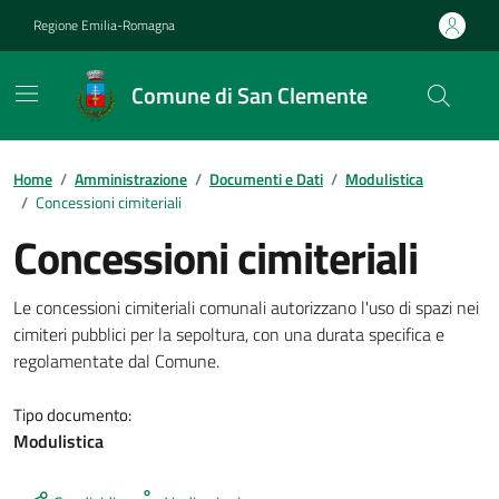
Vai ai contenuti
Vai al footer
Regione Emilia-Romagna
Comune di San Clemente
Contenuti in evidenza
Home
/
Amministrazione
/
Documenti e Dati
/
Modulistica
/
Concessioni cimiteriali
Concessioni cimiteriali
Dettagli del documento
Le concessioni cimiteriali comunali autorizzano l'uso di spazi nei
cimiteri pubblici per la sepoltura, con una durata specifica e
regolamentate dal Comune.
Tipo documento:
Modulistica