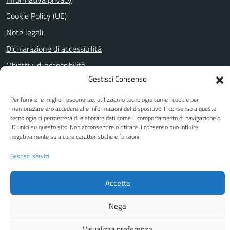
Cookie Policy (UE)
Note legali
Dichiarazione di accessibilità
Obiettivi di accessibilità
Gestisci Consenso
Per fornire le migliori esperienze, utilizziamo tecnologie come i cookie per
SEGUICI SU
memorizzare e/o accedere alle informazioni del dispositivo. Il consenso a queste
tecnologie ci permetterà di elaborare dati come il comportamento di navigazione o
Facebook
Youtube
ID unici su questo sito. Non acconsentire o ritirare il consenso può influire
negativamente su alcune caratteristiche e funzioni.
Gestisci servizi
Attuazione Misure PNRR
Piano di miglioramento del sito
Accetta
Nega
Visualizza preferenze