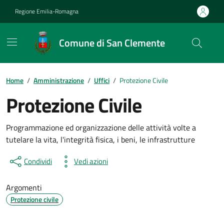
Vai ai contenuti
Vai al footer
Regione Emilia-Romagna
Comune di San Clemente
Contenuti in evidenza
Home
/
Amministrazione
/
Uffici
/
Protezione Civile
Protezione Civile
Programmazione ed organizzazione delle attività volte a
tutelare la vita, l'integrità fisica, i beni, le infrastrutture
Condividi
Vedi azioni
Argomenti
Protezione civile