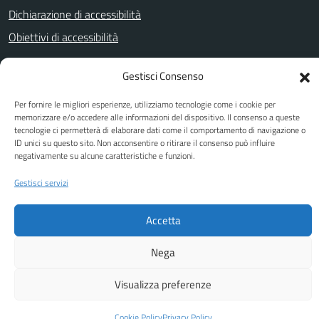
Dichiarazione di accessibilità
Obiettivi di accessibilità
Gestisci Consenso
SEGUICI SU
Per fornire le migliori esperienze, utilizziamo tecnologie come i cookie per
Facebook
Youtube
memorizzare e/o accedere alle informazioni del dispositivo. Il consenso a queste
tecnologie ci permetterà di elaborare dati come il comportamento di navigazione o
ID unici su questo sito. Non acconsentire o ritirare il consenso può influire
negativamente su alcune caratteristiche e funzioni.
Attuazione Misure PNRR
Gestisci servizi
Piano di miglioramento del sito
Accetta
Nega
Visualizza preferenze
Cookie Policy
Privacy Policy